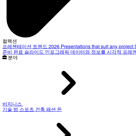
컬렉션
프레젠테이션 트렌드 2026
Presentations that suit any project
준비 완료 슬라이드
인포그래픽
데이터와 정보를 시각적 프레
분야
비지니스
기술
법
스포츠
건축
패션
돈