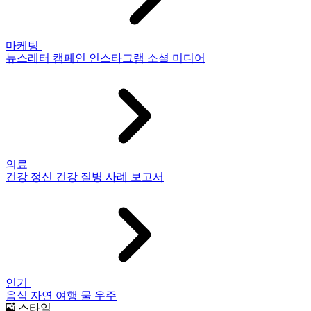
마케팅
뉴스레터
캠페인
인스타그램
소셜 미디어
의료
건강
정신 건강
질병
사례 보고서
인기
음식
자연
여행
물
우주
스타일