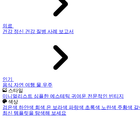
의료
건강
정신 건강
질병
사례 보고서
인기
음식
자연
여행
물
우주
스타일
미니멀리스트
심플한
에스테틱
귀여운
전문적인
빈티지
색상
검은색
하얀색
회색
은
보라색
파랑색
초록색
노란색
주황색
갈
최신 템플릿을 탐색해 보세요