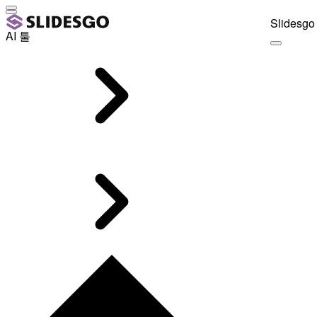
Slidesgo 
AI 툴