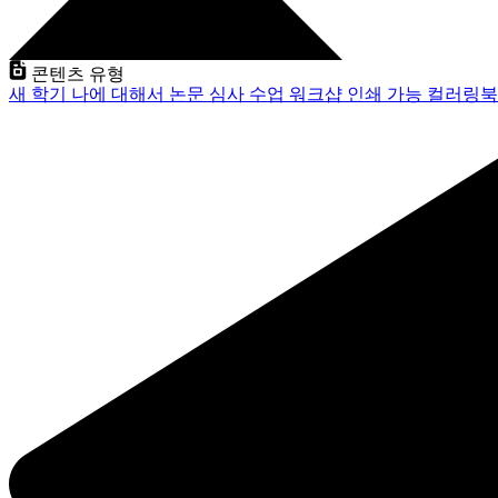
콘텐츠 유형
새 학기
나에 대해서
논문 심사
수업
워크샵
인쇄 가능
컬러링북