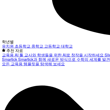
학년별
유치원
초등학교
중학교
고등학교
대학교
추천 자료
교육용 AI 툴
교사와 학생들을 위한 AI로 창작을 시작하세요
Sl
Smartick
Smartick과 함께 새로운 방식으로 수학의 세계를 발
모든 교육용 템플릿을 탐색해 보세요