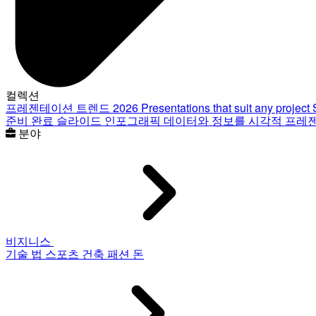
컬렉션
프레젠테이션 트렌드 2026
Presentations that suit any project
준비 완료 슬라이드
인포그래픽
데이터와 정보를 시각적 프레
분야
비지니스
기술
법
스포츠
건축
패션
돈