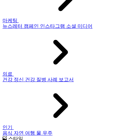
마케팅
뉴스레터
캠페인
인스타그램
소셜 미디어
의료
건강
정신 건강
질병
사례 보고서
인기
음식
자연
여행
물
우주
스타일