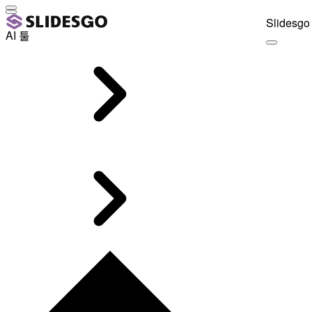
Slidesgo 
AI 툴