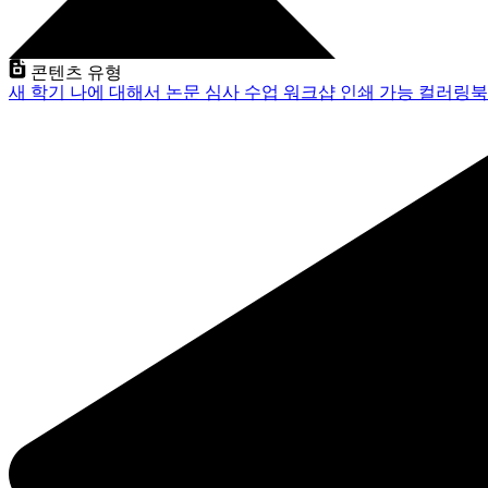
콘텐츠 유형
새 학기
나에 대해서
논문 심사
수업
워크샵
인쇄 가능
컬러링북