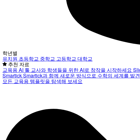
학년별
유치원
초등학교
중학교
고등학교
대학교
추천 자료
교육용 AI 툴
교사와 학생들을 위한 AI로 창작을 시작하세요
Sl
Smartick
Smartick과 함께 새로운 방식으로 수학의 세계를 발
모든 교육용 템플릿을 탐색해 보세요