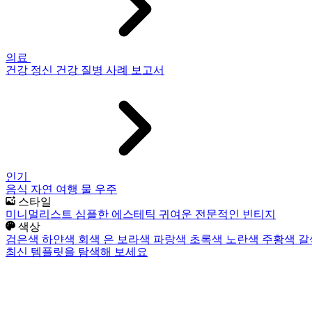
의료
건강
정신 건강
질병
사례 보고서
인기
음식
자연
여행
물
우주
스타일
미니멀리스트
심플한
에스테틱
귀여운
전문적인
빈티지
색상
검은색
하얀색
회색
은
보라색
파랑색
초록색
노란색
주황색
갈
최신 템플릿을 탐색해 보세요