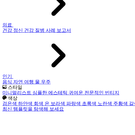
의료
건강
정신 건강
질병
사례 보고서
인기
음식
자연
여행
물
우주
스타일
미니멀리스트
심플한
에스테틱
귀여운
전문적인
빈티지
색상
검은색
하얀색
회색
은
보라색
파랑색
초록색
노란색
주황색
갈
최신 템플릿을 탐색해 보세요