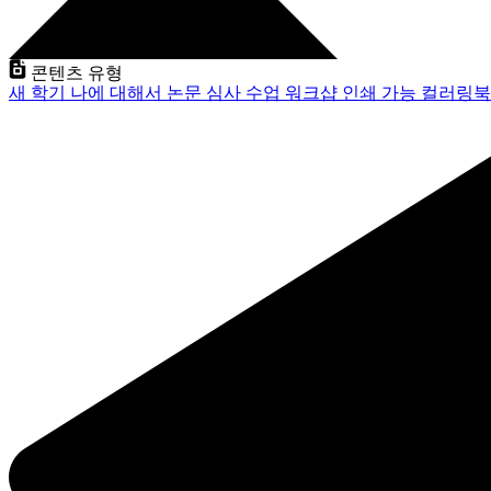
콘텐츠 유형
새 학기
나에 대해서
논문 심사
수업
워크샵
인쇄 가능
컬러링북