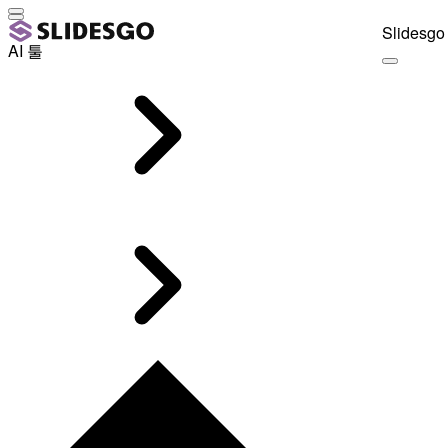
Slidesgo 
AI 툴