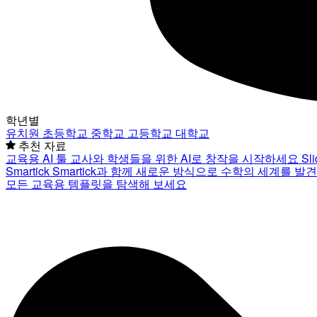
학년별
유치원
초등학교
중학교
고등학교
대학교
추천 자료
교육용 AI 툴
교사와 학생들을 위한 AI로 창작을 시작하세요
Sl
Smartick
Smartick과 함께 새로운 방식으로 수학의 세계를 발
모든 교육용 템플릿을 탐색해 보세요