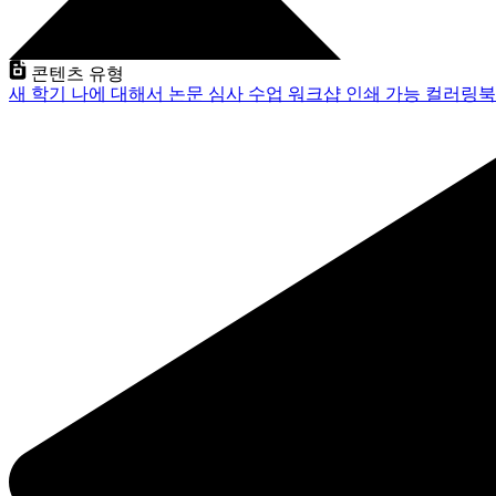
콘텐츠 유형
새 학기
나에 대해서
논문 심사
수업
워크샵
인쇄 가능
컬러링북