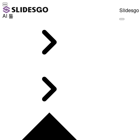
Slidesgo 
AI 툴