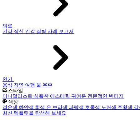
의료
건강
정신 건강
질병
사례 보고서
인기
음식
자연
여행
물
우주
스타일
미니멀리스트
심플한
에스테틱
귀여운
전문적인
빈티지
색상
검은색
하얀색
회색
은
보라색
파랑색
초록색
노란색
주황색
갈
최신 템플릿을 탐색해 보세요