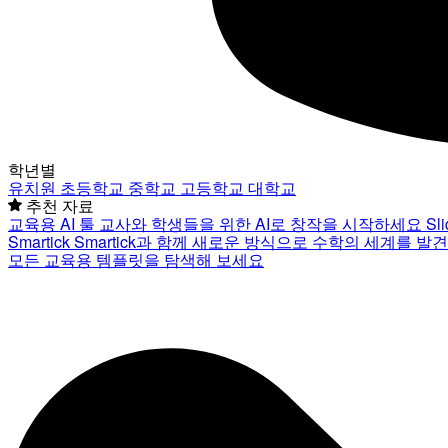
학년별
유치원
초등학교
중학교
고등학교
대학교
추천 자료
교육용 AI 툴
교사와 학생들을 위한 AI로 창작을 시작하세요
Sl
Smartick
Smartick과 함께 새로운 방식으로 수학의 세계를 발
모든 교육용 템플릿을 탐색해 보세요