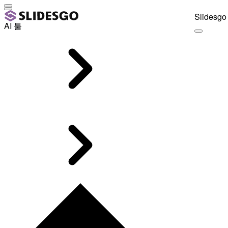
Slidesgo 
AI 툴