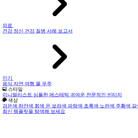
의료
건강
정신 건강
질병
사례 보고서
인기
음식
자연
여행
물
우주
스타일
미니멀리스트
심플한
에스테틱
귀여운
전문적인
빈티지
색상
검은색
하얀색
회색
은
보라색
파랑색
초록색
노란색
주황색
갈
최신 템플릿을 탐색해 보세요