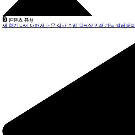
콘텐츠 유형
새 학기
나에 대해서
논문 심사
수업
워크샵
인쇄 가능
컬러링북