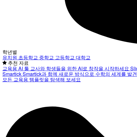
학년별
유치원
초등학교
중학교
고등학교
대학교
추천 자료
교육용 AI 툴
교사와 학생들을 위한 AI로 창작을 시작하세요
Sl
Smartick
Smartick과 함께 새로운 방식으로 수학의 세계를 발
모든 교육용 템플릿을 탐색해 보세요