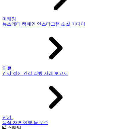
마케팅
뉴스레터
캠페인
인스타그램
소셜 미디어
의료
건강
정신 건강
질병
사례 보고서
인기
음식
자연
여행
물
우주
스타일