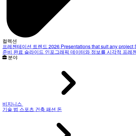
컬렉션
프레젠테이션 트렌드 2026
Presentations that suit any project
준비 완료 슬라이드
인포그래픽
데이터와 정보를 시각적 프레
분야
비지니스
기술
법
스포츠
건축
패션
돈