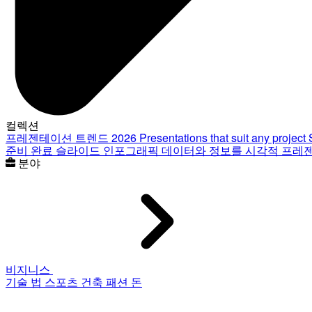
컬렉션
프레젠테이션 트렌드 2026
Presentations that suit any project
준비 완료 슬라이드
인포그래픽
데이터와 정보를 시각적 프레
분야
비지니스
기술
법
스포츠
건축
패션
돈