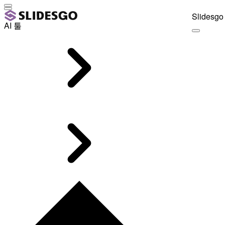
Slidesgo 
AI 툴