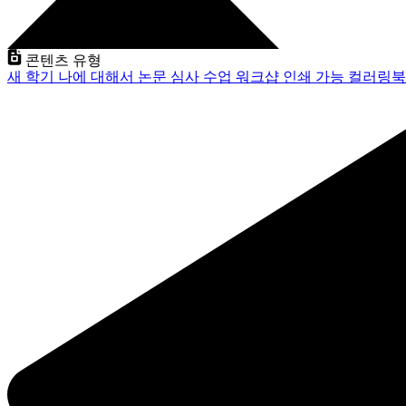
콘텐츠 유형
새 학기
나에 대해서
논문 심사
수업
워크샵
인쇄 가능
컬러링북