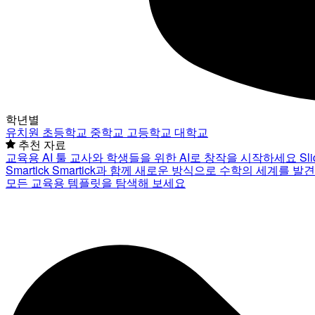
학년별
유치원
초등학교
중학교
고등학교
대학교
추천 자료
교육용 AI 툴
교사와 학생들을 위한 AI로 창작을 시작하세요
Sl
Smartick
Smartick과 함께 새로운 방식으로 수학의 세계를 발
모든 교육용 템플릿을 탐색해 보세요