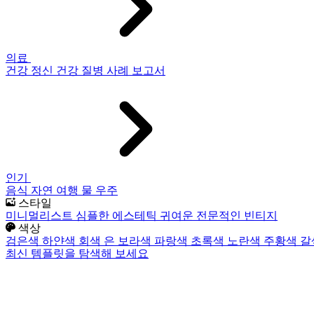
의료
건강
정신 건강
질병
사례 보고서
인기
음식
자연
여행
물
우주
스타일
미니멀리스트
심플한
에스테틱
귀여운
전문적인
빈티지
색상
검은색
하얀색
회색
은
보라색
파랑색
초록색
노란색
주황색
갈
최신 템플릿을 탐색해 보세요