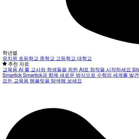
학년별
유치원
초등학교
중학교
고등학교
대학교
추천 자료
교육용 AI 툴
교사와 학생들을 위한 AI로 창작을 시작하세요
Sl
Smartick
Smartick과 함께 새로운 방식으로 수학의 세계를 발
모든 교육용 템플릿을 탐색해 보세요