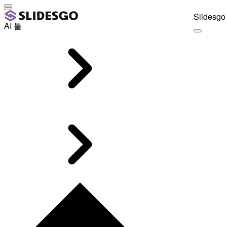
Slidesgo 
AI 툴