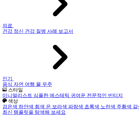
의료
건강
정신 건강
질병
사례 보고서
인기
음식
자연
여행
물
우주
스타일
미니멀리스트
심플한
에스테틱
귀여운
전문적인
빈티지
색상
검은색
하얀색
회색
은
보라색
파랑색
초록색
노란색
주황색
갈
최신 템플릿을 탐색해 보세요