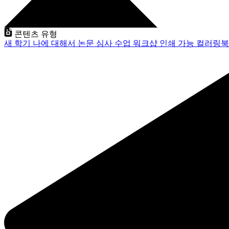
콘텐츠 유형
새 학기
나에 대해서
논문 심사
수업
워크샵
인쇄 가능
컬러링북