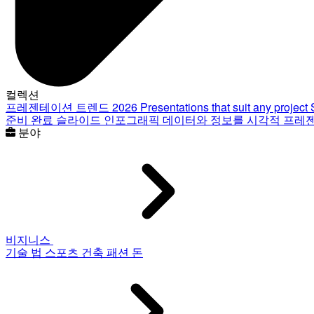
컬렉션
프레젠테이션 트렌드 2026
Presentations that suit any project
준비 완료 슬라이드
인포그래픽
데이터와 정보를 시각적 프레
분야
비지니스
기술
법
스포츠
건축
패션
돈