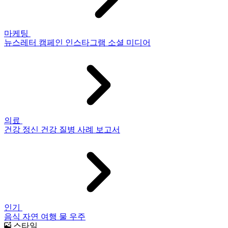
마케팅
뉴스레터
캠페인
인스타그램
소셜 미디어
의료
건강
정신 건강
질병
사례 보고서
인기
음식
자연
여행
물
우주
스타일