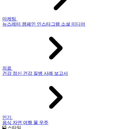
마케팅
뉴스레터
캠페인
인스타그램
소셜 미디어
의료
건강
정신 건강
질병
사례 보고서
인기
음식
자연
여행
물
우주
스타일