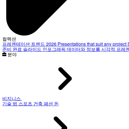
컬렉션
프레젠테이션 트렌드 2026
Presentations that suit any project
준비 완료 슬라이드
인포그래픽
데이터와 정보를 시각적 프레
분야
비지니스
기술
법
스포츠
건축
패션
돈