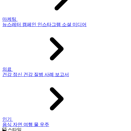
마케팅
뉴스레터
캠페인
인스타그램
소셜 미디어
의료
건강
정신 건강
질병
사례 보고서
인기
음식
자연
여행
물
우주
스타일