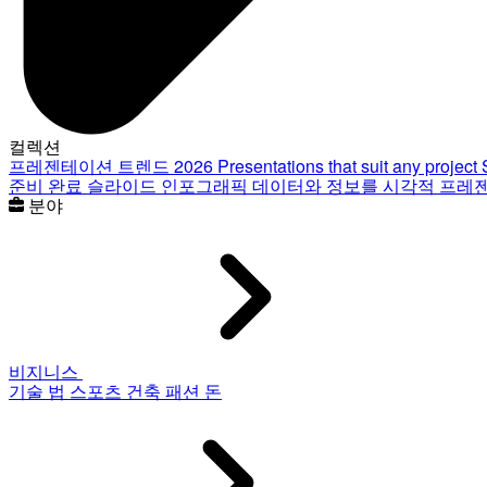
컬렉션
프레젠테이션 트렌드 2026
Presentations that suit any project
준비 완료 슬라이드
인포그래픽
데이터와 정보를 시각적 프레
분야
비지니스
기술
법
스포츠
건축
패션
돈