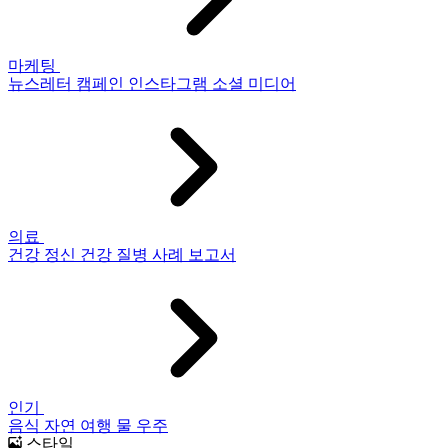
마케팅
뉴스레터
캠페인
인스타그램
소셜 미디어
의료
건강
정신 건강
질병
사례 보고서
인기
음식
자연
여행
물
우주
스타일