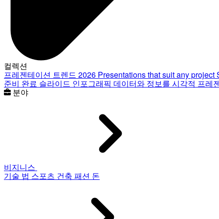
컬렉션
프레젠테이션 트렌드 2026
Presentations that suit any project
준비 완료 슬라이드
인포그래픽
데이터와 정보를 시각적 프레
분야
비지니스
기술
법
스포츠
건축
패션
돈