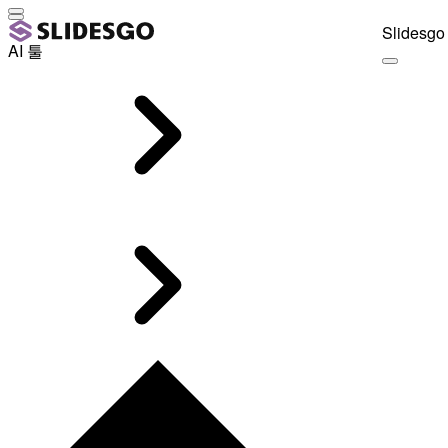
Slidesgo 
AI 툴