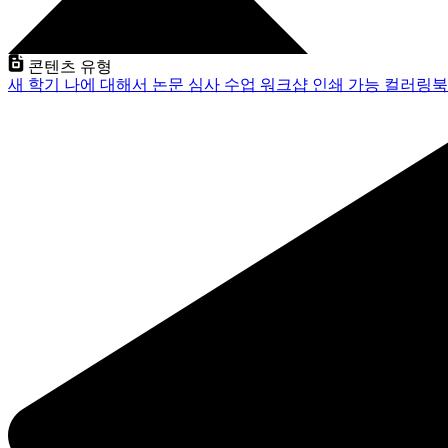
콘텐츠 유형
새 학기
나에 대해서
논문 심사
수업
워크샵
인쇄 가능
컬러링북