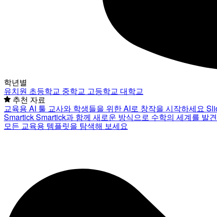
학년별
유치원
초등학교
중학교
고등학교
대학교
추천 자료
교육용 AI 툴
교사와 학생들을 위한 AI로 창작을 시작하세요
Sl
Smartick
Smartick과 함께 새로운 방식으로 수학의 세계를 발
모든 교육용 템플릿을 탐색해 보세요