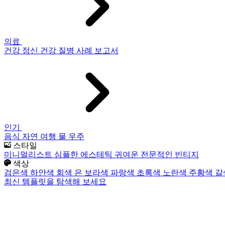
의료
건강
정신 건강
질병
사례 보고서
인기
음식
자연
여행
물
우주
스타일
미니멀리스트
심플한
에스테틱
귀여운
전문적인
빈티지
색상
검은색
하얀색
회색
은
보라색
파랑색
초록색
노란색
주황색
갈
최신 템플릿을 탐색해 보세요