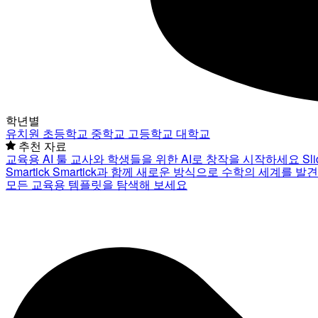
학년별
유치원
초등학교
중학교
고등학교
대학교
추천 자료
교육용 AI 툴
교사와 학생들을 위한 AI로 창작을 시작하세요
Sl
Smartick
Smartick과 함께 새로운 방식으로 수학의 세계를 발
모든 교육용 템플릿을 탐색해 보세요