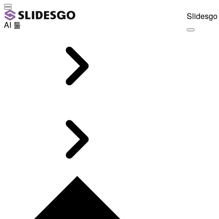
Slidesgo 
AI 툴