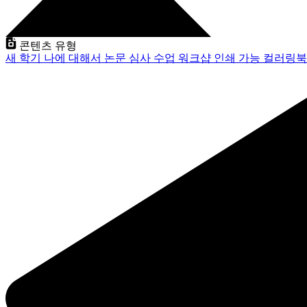
콘텐츠 유형
새 학기
나에 대해서
논문 심사
수업
워크샵
인쇄 가능
컬러링북