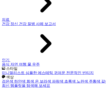
의료
건강
정신 건강
질병
사례 보고서
인기
음식
자연
여행
물
우주
스타일
미니멀리스트
심플한
에스테틱
귀여운
전문적인
빈티지
색상
검은색
하얀색
회색
은
보라색
파랑색
초록색
노란색
주황색
갈
최신 템플릿을 탐색해 보세요