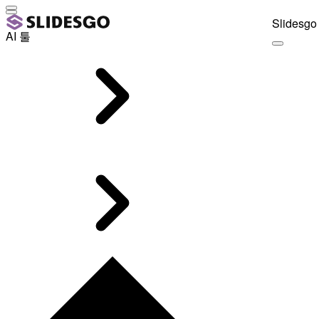
Slidesgo 
AI 툴