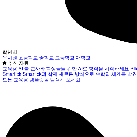
학년별
유치원
초등학교
중학교
고등학교
대학교
추천 자료
교육용 AI 툴
교사와 학생들을 위한 AI로 창작을 시작하세요
Sl
Smartick
Smartick과 함께 새로운 방식으로 수학의 세계를 발
모든 교육용 템플릿을 탐색해 보세요