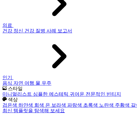
의료
건강
정신 건강
질병
사례 보고서
인기
음식
자연
여행
물
우주
스타일
미니멀리스트
심플한
에스테틱
귀여운
전문적인
빈티지
색상
검은색
하얀색
회색
은
보라색
파랑색
초록색
노란색
주황색
갈
최신 템플릿을 탐색해 보세요