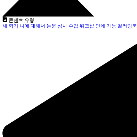
콘텐츠 유형
새 학기
나에 대해서
논문 심사
수업
워크샵
인쇄 가능
컬러링북