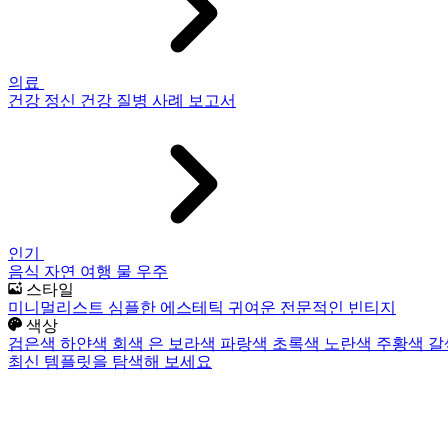
의료
건강
정신 건강
질병
사례 보고서
인기
음식
자연
여행
물
우주
스타일
미니멀리스트
심플한
에스테틱
귀여운
전문적인
빈티지
색상
검은색
하얀색
회색
은
보라색
파랑색
초록색
노란색
주황색
갈
최신 템플릿을 탐색해 보세요