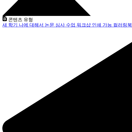
콘텐츠 유형
새 학기
나에 대해서
논문 심사
수업
워크샵
인쇄 가능
컬러링북