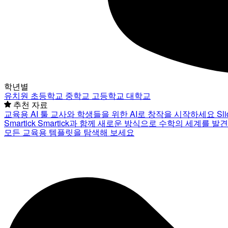
학년별
유치원
초등학교
중학교
고등학교
대학교
추천 자료
교육용 AI 툴
교사와 학생들을 위한 AI로 창작을 시작하세요
Sl
Smartick
Smartick과 함께 새로운 방식으로 수학의 세계를 발
모든 교육용 템플릿을 탐색해 보세요