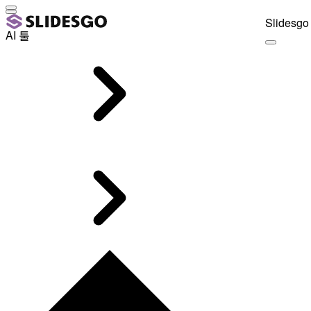
Slidesgo 
AI 툴