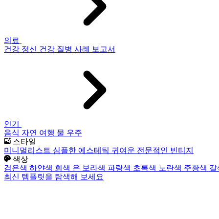
의료
건강
정신 건강
질병
사례 보고서
인기
음식
자연
여행
물
우주
스타일
미니멀리스트
심플한
에스테틱
귀여운
전문적인
빈티지
색상
검은색
하얀색
회색
은
보라색
파랑색
초록색
노란색
주황색
갈
최신 템플릿을 탐색해 보세요