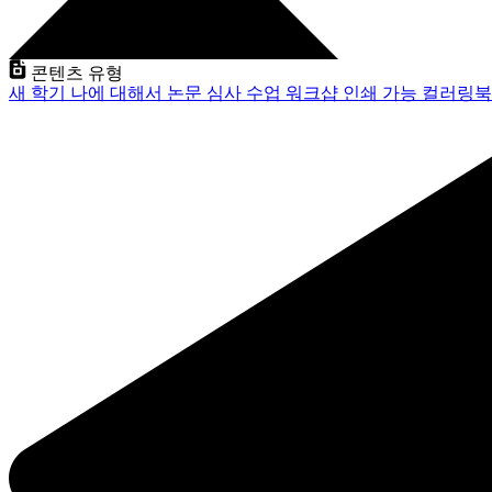
콘텐츠 유형
새 학기
나에 대해서
논문 심사
수업
워크샵
인쇄 가능
컬러링북