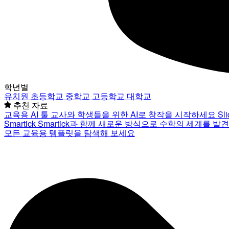
학년별
유치원
초등학교
중학교
고등학교
대학교
추천 자료
교육용 AI 툴
교사와 학생들을 위한 AI로 창작을 시작하세요
Sl
Smartick
Smartick과 함께 새로운 방식으로 수학의 세계를 발
모든 교육용 템플릿을 탐색해 보세요