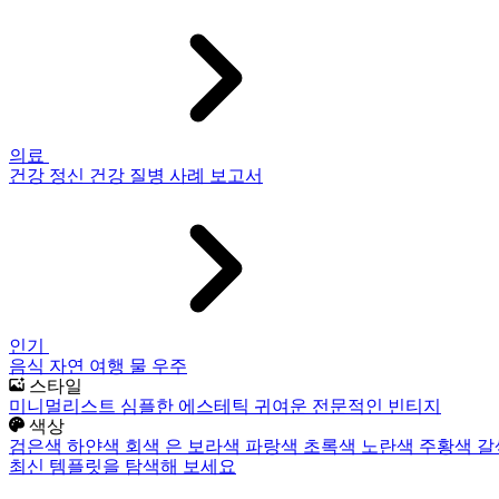
의료
건강
정신 건강
질병
사례 보고서
인기
음식
자연
여행
물
우주
스타일
미니멀리스트
심플한
에스테틱
귀여운
전문적인
빈티지
색상
검은색
하얀색
회색
은
보라색
파랑색
초록색
노란색
주황색
갈
최신 템플릿을 탐색해 보세요