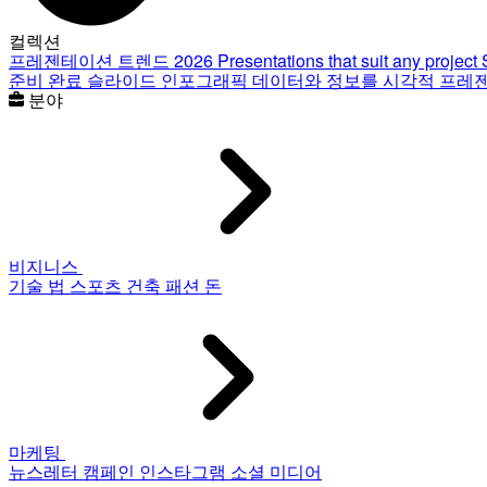
컬렉션
프레젠테이션 트렌드 2026
Presentations that suit any project
준비 완료 슬라이드
인포그래픽
데이터와 정보를 시각적 프레
분야
비지니스
기술
법
스포츠
건축
패션
돈
마케팅
뉴스레터
캠페인
인스타그램
소셜 미디어