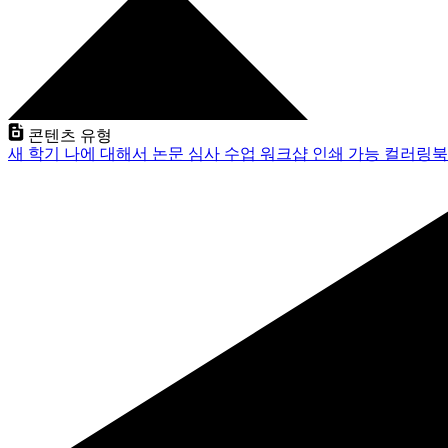
콘텐츠 유형
새 학기
나에 대해서
논문 심사
수업
워크샵
인쇄 가능
컬러링북