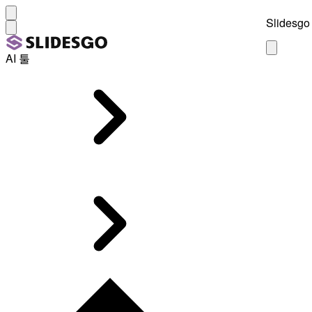
Slidesgo 
AI 툴