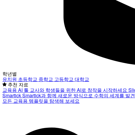
학년별
유치원
초등학교
중학교
고등학교
대학교
추천 자료
교육용 AI 툴
교사와 학생들을 위한 AI로 창작을 시작하세요
Sl
Smartick
Smartick과 함께 새로운 방식으로 수학의 세계를 발
모든 교육용 템플릿을 탐색해 보세요