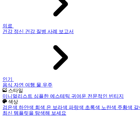
의료
건강
정신 건강
질병
사례 보고서
인기
음식
자연
여행
물
우주
스타일
미니멀리스트
심플한
에스테틱
귀여운
전문적인
빈티지
색상
검은색
하얀색
회색
은
보라색
파랑색
초록색
노란색
주황색
갈
최신 템플릿을 탐색해 보세요