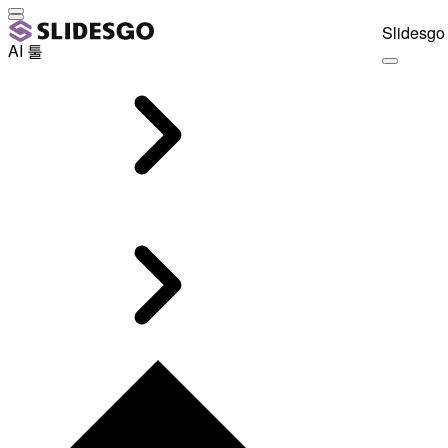
Slidesgo 
AI 툴