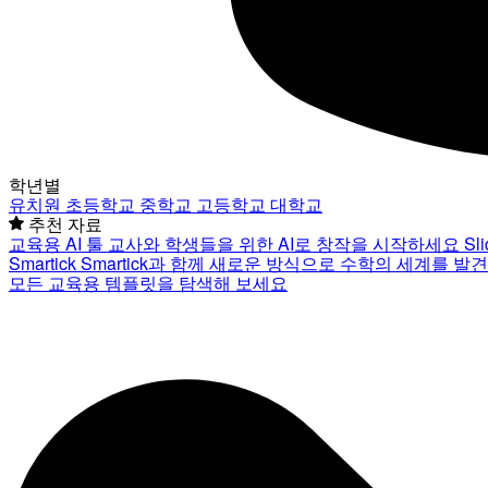
학년별
유치원
초등학교
중학교
고등학교
대학교
추천 자료
교육용 AI 툴
교사와 학생들을 위한 AI로 창작을 시작하세요
Sl
Smartick
Smartick과 함께 새로운 방식으로 수학의 세계를 발
모든 교육용 템플릿을 탐색해 보세요