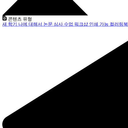
콘텐츠 유형
새 학기
나에 대해서
논문 심사
수업
워크샵
인쇄 가능
컬러링북