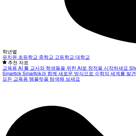
학년별
유치원
초등학교
중학교
고등학교
대학교
추천 자료
교육용 AI 툴
교사와 학생들을 위한 AI로 창작을 시작하세요
Sl
Smartick
Smartick과 함께 새로운 방식으로 수학의 세계를 발
모든 교육용 템플릿을 탐색해 보세요