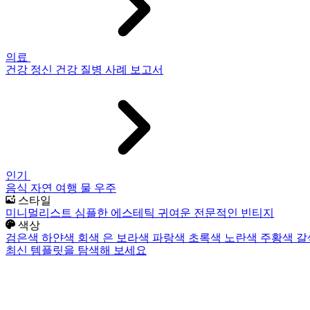
의료
건강
정신 건강
질병
사례 보고서
인기
음식
자연
여행
물
우주
스타일
미니멀리스트
심플한
에스테틱
귀여운
전문적인
빈티지
색상
검은색
하얀색
회색
은
보라색
파랑색
초록색
노란색
주황색
갈
최신 템플릿을 탐색해 보세요