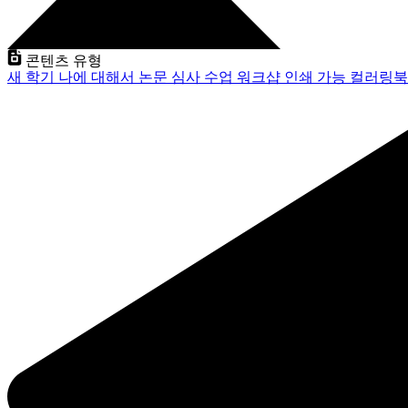
콘텐츠 유형
새 학기
나에 대해서
논문 심사
수업
워크샵
인쇄 가능
컬러링북