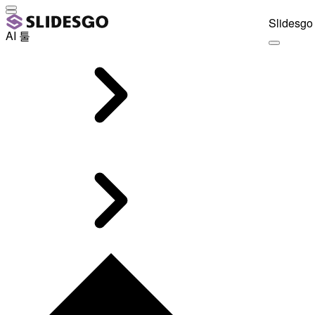
Slidesgo 
AI 툴