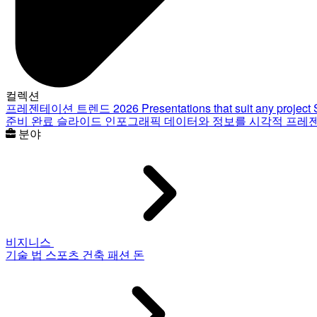
컬렉션
프레젠테이션 트렌드 2026
Presentations that suit any project
준비 완료 슬라이드
인포그래픽
데이터와 정보를 시각적 프레
분야
비지니스
기술
법
스포츠
건축
패션
돈