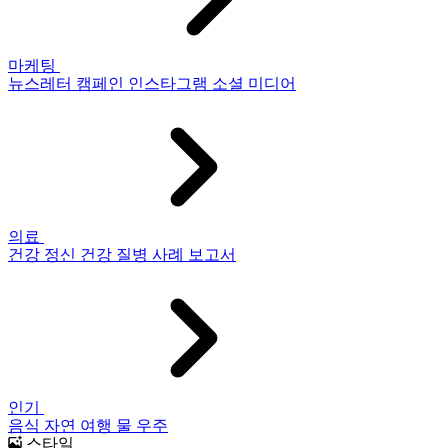
마케팅
뉴스레터
캠페인
인스타그램
소셜 미디어
의료
건강
정신 건강
질병
사례 보고서
인기
음식
자연
여행
물
우주
스타일