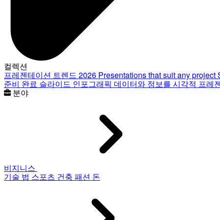
컬렉션
프레젠테이션 트렌드 2026
Presentations that suit any project
준비 완료 슬라이드
인포그래픽
데이터와 정보를 시각적 프레
분야
비지니스
기술
법
스포츠
건축
패션
돈