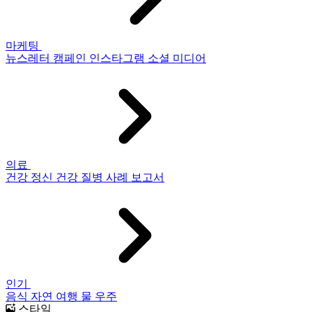
마케팅
뉴스레터
캠페인
인스타그램
소셜 미디어
의료
건강
정신 건강
질병
사례 보고서
인기
음식
자연
여행
물
우주
스타일