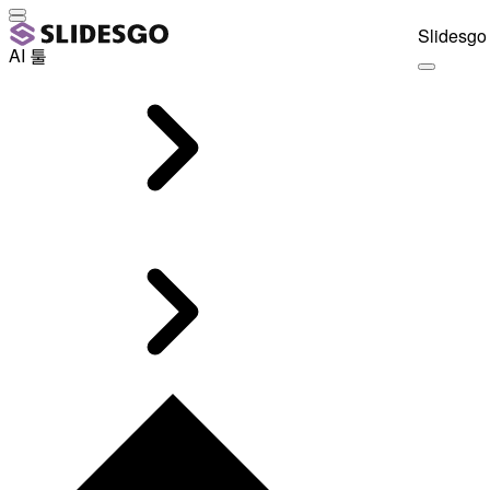
Slidesgo 
AI 툴