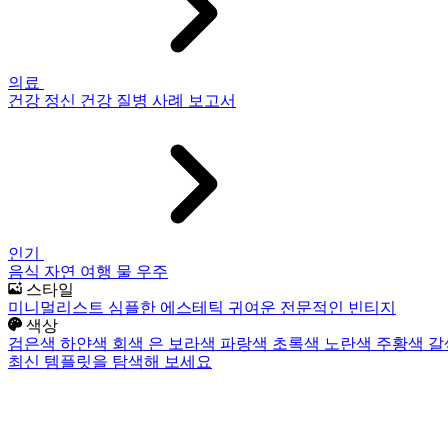
의료
건강
정신 건강
질병
사례 보고서
인기
음식
자연
여행
물
우주
스타일
미니멀리스트
심플한
에스테틱
귀여운
전문적인
빈티지
색상
검은색
하얀색
회색
은
보라색
파랑색
초록색
노란색
주황색
갈
최신 템플릿을 탐색해 보세요