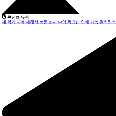
콘텐츠 유형
새 학기
나에 대해서
논문 심사
수업
워크샵
인쇄 가능
컬러링북