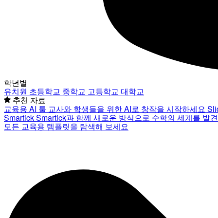
학년별
유치원
초등학교
중학교
고등학교
대학교
추천 자료
교육용 AI 툴
교사와 학생들을 위한 AI로 창작을 시작하세요
Sl
Smartick
Smartick과 함께 새로운 방식으로 수학의 세계를 발
모든 교육용 템플릿을 탐색해 보세요