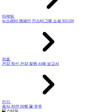
마케팅
뉴스레터
캠페인
인스타그램
소셜 미디어
의료
건강
정신 건강
질병
사례 보고서
인기
음식
자연
여행
물
우주
스타일