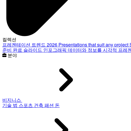
컬렉션
프레젠테이션 트렌드 2026
Presentations that suit any project
준비 완료 슬라이드
인포그래픽
데이터와 정보를 시각적 프레
분야
비지니스
기술
법
스포츠
건축
패션
돈