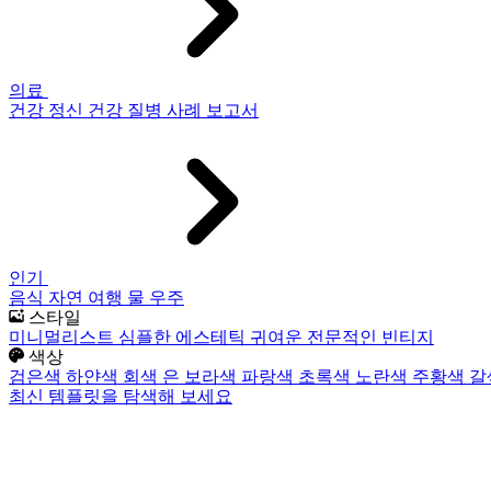
의료
건강
정신 건강
질병
사례 보고서
인기
음식
자연
여행
물
우주
스타일
미니멀리스트
심플한
에스테틱
귀여운
전문적인
빈티지
색상
검은색
하얀색
회색
은
보라색
파랑색
초록색
노란색
주황색
갈
최신 템플릿을 탐색해 보세요