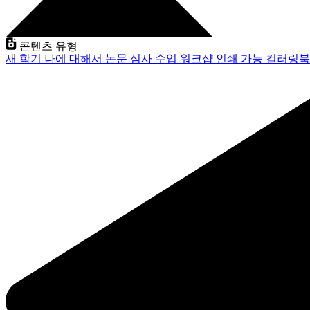
콘텐츠 유형
새 학기
나에 대해서
논문 심사
수업
워크샵
인쇄 가능
컬러링북