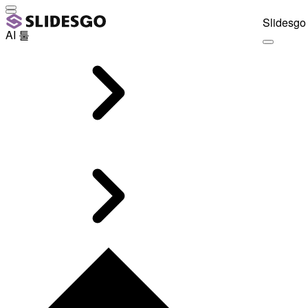
Slidesgo 
AI 툴