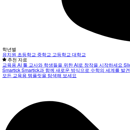
학년별
유치원
초등학교
중학교
고등학교
대학교
추천 자료
교육용 AI 툴
교사와 학생들을 위한 AI로 창작을 시작하세요
Sl
Smartick
Smartick과 함께 새로운 방식으로 수학의 세계를 발
모든 교육용 템플릿을 탐색해 보세요