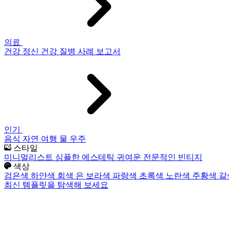
의료
건강
정신 건강
질병
사례 보고서
인기
음식
자연
여행
물
우주
스타일
미니멀리스트
심플한
에스테틱
귀여운
전문적인
빈티지
색상
검은색
하얀색
회색
은
보라색
파랑색
초록색
노란색
주황색
갈
최신 템플릿을 탐색해 보세요