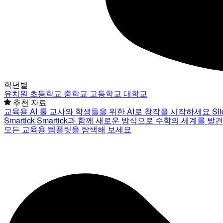
학년별
유치원
초등학교
중학교
고등학교
대학교
추천 자료
교육용 AI 툴
교사와 학생들을 위한 AI로 창작을 시작하세요
Sl
Smartick
Smartick과 함께 새로운 방식으로 수학의 세계를 발
모든 교육용 템플릿을 탐색해 보세요