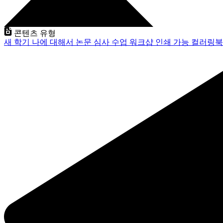
콘텐츠 유형
새 학기
나에 대해서
논문 심사
수업
워크샵
인쇄 가능
컬러링북