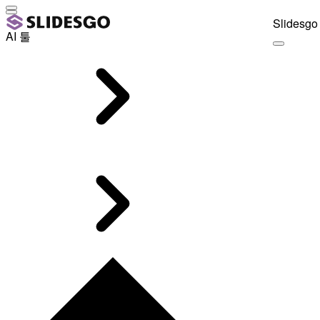
Slidesgo 
AI 툴