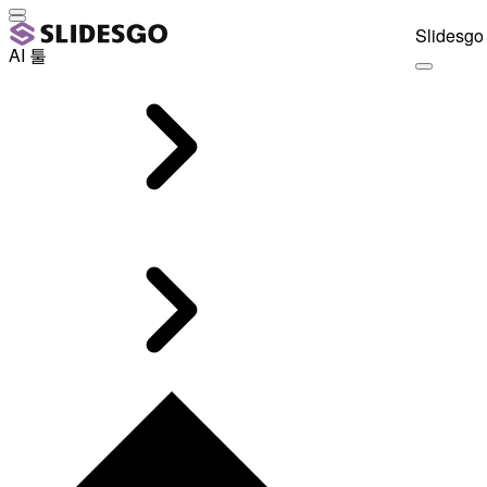
Slidesgo 
AI 툴