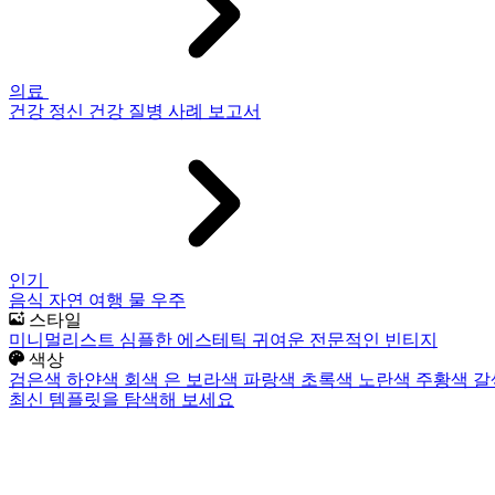
의료
건강
정신 건강
질병
사례 보고서
인기
음식
자연
여행
물
우주
스타일
미니멀리스트
심플한
에스테틱
귀여운
전문적인
빈티지
색상
검은색
하얀색
회색
은
보라색
파랑색
초록색
노란색
주황색
갈
최신 템플릿을 탐색해 보세요