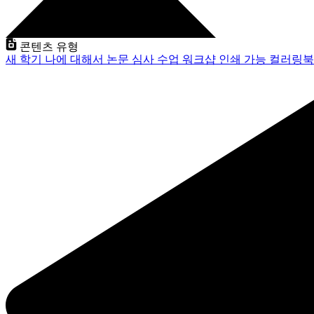
콘텐츠 유형
새 학기
나에 대해서
논문 심사
수업
워크샵
인쇄 가능
컬러링북