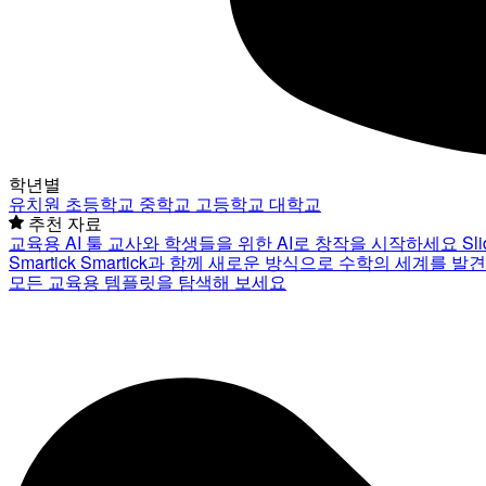
학년별
유치원
초등학교
중학교
고등학교
대학교
추천 자료
교육용 AI 툴
교사와 학생들을 위한 AI로 창작을 시작하세요
Sl
Smartick
Smartick과 함께 새로운 방식으로 수학의 세계를 발
모든 교육용 템플릿을 탐색해 보세요