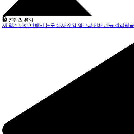
콘텐츠 유형
새 학기
나에 대해서
논문 심사
수업
워크샵
인쇄 가능
컬러링북