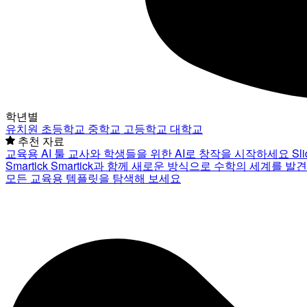
학년별
유치원
초등학교
중학교
고등학교
대학교
추천 자료
교육용 AI 툴
교사와 학생들을 위한 AI로 창작을 시작하세요
Sl
Smartick
Smartick과 함께 새로운 방식으로 수학의 세계를 발
모든 교육용 템플릿을 탐색해 보세요