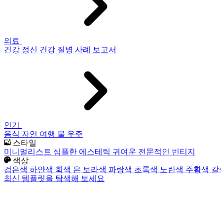
의료
건강
정신 건강
질병
사례 보고서
인기
음식
자연
여행
물
우주
스타일
미니멀리스트
심플한
에스테틱
귀여운
전문적인
빈티지
색상
검은색
하얀색
회색
은
보라색
파랑색
초록색
노란색
주황색
갈
최신 템플릿을 탐색해 보세요