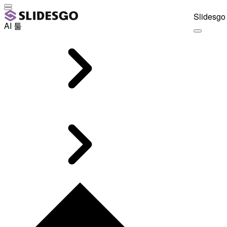
Slidesgo 
AI 툴