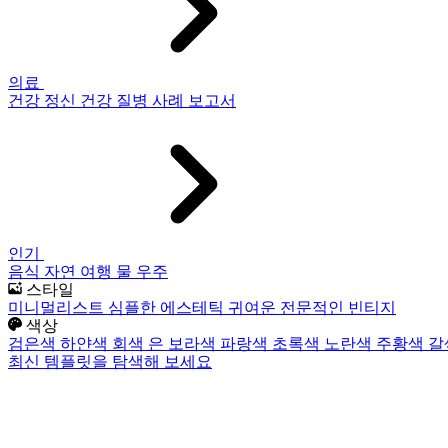
의료
건강
정신 건강
질병
사례 보고서
인기
음식
자연
여행
물
우주
스타일
미니멀리스트
심플한
에스테틱
귀여운
전문적인
빈티지
색상
검은색
하얀색
회색
은
보라색
파랑색
초록색
노란색
주황색
갈
최신 템플릿을 탐색해 보세요