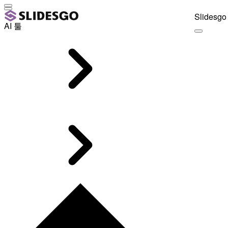
Slidesgo 
AI 툴