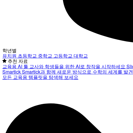
학년별
유치원
초등학교
중학교
고등학교
대학교
추천 자료
교육용 AI 툴
교사와 학생들을 위한 AI로 창작을 시작하세요
Sl
Smartick
Smartick과 함께 새로운 방식으로 수학의 세계를 발
모든 교육용 템플릿을 탐색해 보세요