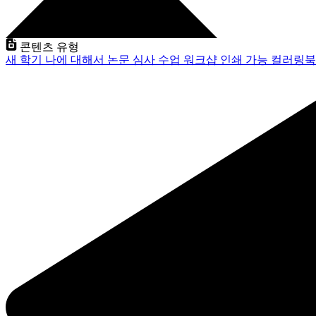
콘텐츠 유형
새 학기
나에 대해서
논문 심사
수업
워크샵
인쇄 가능
컬러링북