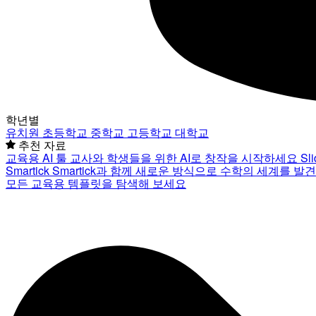
학년별
유치원
초등학교
중학교
고등학교
대학교
추천 자료
교육용 AI 툴
교사와 학생들을 위한 AI로 창작을 시작하세요
Sl
Smartick
Smartick과 함께 새로운 방식으로 수학의 세계를 발
모든 교육용 템플릿을 탐색해 보세요