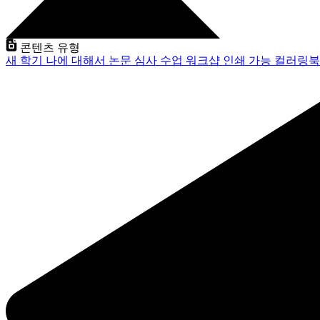
콘텐츠 유형
새 학기
나에 대해서
논문 심사
수업
워크샵
인쇄 가능
컬러링북