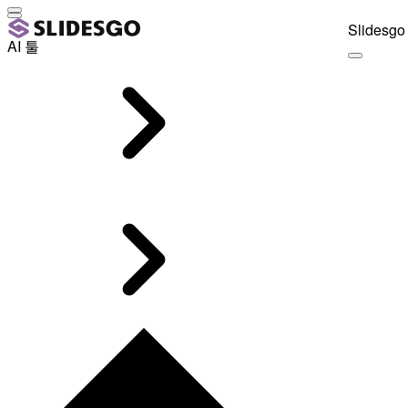
Slidesgo 
AI 툴