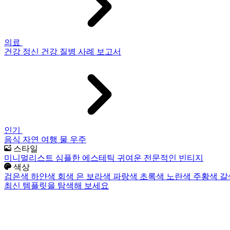
의료
건강
정신 건강
질병
사례 보고서
인기
음식
자연
여행
물
우주
스타일
미니멀리스트
심플한
에스테틱
귀여운
전문적인
빈티지
색상
검은색
하얀색
회색
은
보라색
파랑색
초록색
노란색
주황색
갈
최신 템플릿을 탐색해 보세요