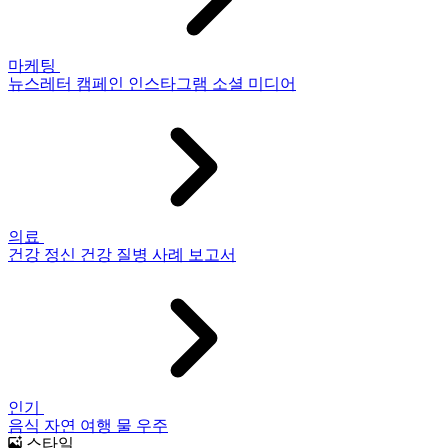
마케팅
뉴스레터
캠페인
인스타그램
소셜 미디어
의료
건강
정신 건강
질병
사례 보고서
인기
음식
자연
여행
물
우주
스타일