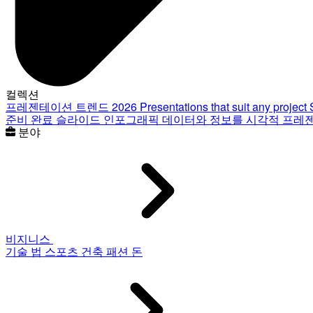
컬렉션
프레젠테이션 트렌드 2026
Presentations that suit any project
준비 완료 슬라이드
인포그래픽
데이터와 정보를 시각적 프레
분야
비지니스
기술
법
스포츠
건축
패션
돈