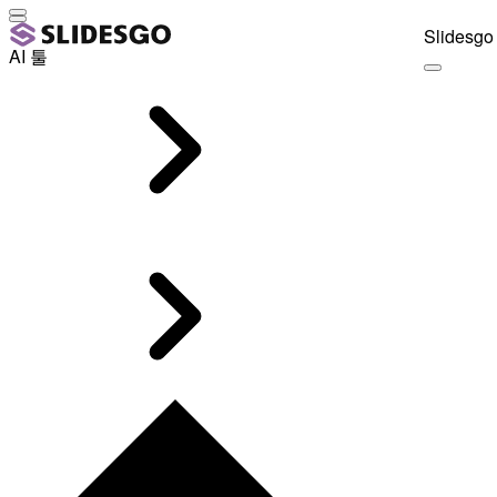
Slidesgo 
AI 툴