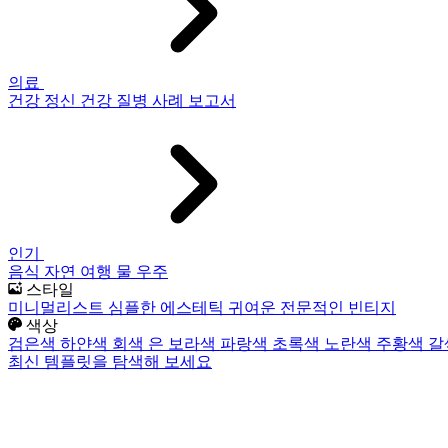
의료
건강
정신 건강
질병
사례 보고서
인기
음식
자연
여행
물
우주
스타일
미니멀리스트
심플한
에스테틱
귀여운
전문적인
빈티지
색상
검은색
하얀색
회색
은
보라색
파랑색
초록색
노란색
주황색
갈
최신 템플릿을 탐색해 보세요