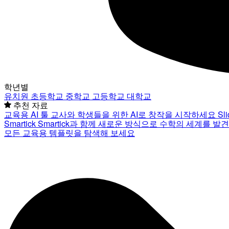
학년별
유치원
초등학교
중학교
고등학교
대학교
추천 자료
교육용 AI 툴
교사와 학생들을 위한 AI로 창작을 시작하세요
Sl
Smartick
Smartick과 함께 새로운 방식으로 수학의 세계를 발
모든 교육용 템플릿을 탐색해 보세요