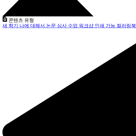
콘텐츠 유형
새 학기
나에 대해서
논문 심사
수업
워크샵
인쇄 가능
컬러링북