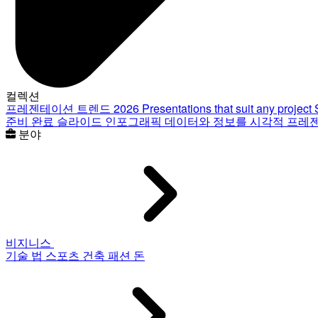
컬렉션
프레젠테이션 트렌드 2026
Presentations that suit any project
준비 완료 슬라이드
인포그래픽
데이터와 정보를 시각적 프레
분야
비지니스
기술
법
스포츠
건축
패션
돈