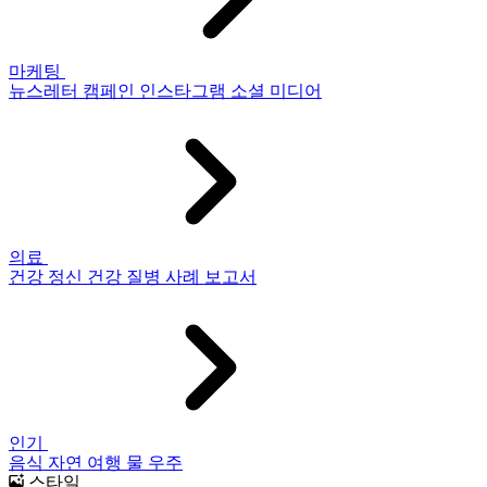
마케팅
뉴스레터
캠페인
인스타그램
소셜 미디어
의료
건강
정신 건강
질병
사례 보고서
인기
음식
자연
여행
물
우주
스타일