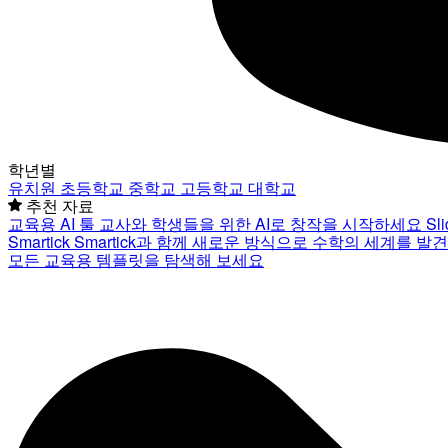
학년별
유치원
초등학교
중학교
고등학교
대학교
추천 자료
교육용 AI 툴
교사와 학생들을 위한 AI로 창작을 시작하세요
Sl
Smartick
Smartick과 함께 새로운 방식으로 수학의 세계를 발
모든 교육용 템플릿을 탐색해 보세요