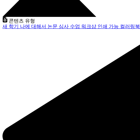
콘텐츠 유형
새 학기
나에 대해서
논문 심사
수업
워크샵
인쇄 가능
컬러링북