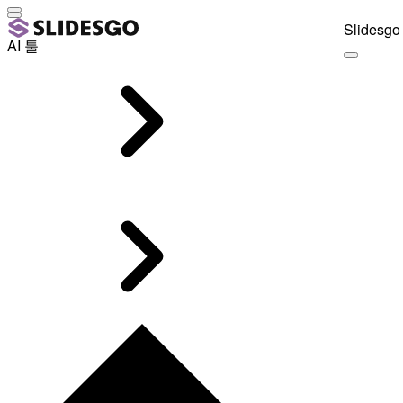
Slidesgo 
AI 툴