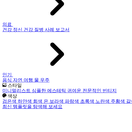
의료
건강
정신 건강
질병
사례 보고서
인기
음식
자연
여행
물
우주
스타일
미니멀리스트
심플한
에스테틱
귀여운
전문적인
빈티지
색상
검은색
하얀색
회색
은
보라색
파랑색
초록색
노란색
주황색
갈
최신 템플릿을 탐색해 보세요