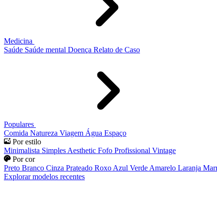
Medicina
Saúde
Saúde mental
Doença
Relato de Caso
Populares
Comida
Natureza
Viagem
Água
Espaço
Por estilo
Minimalista
Simples
Aesthetic
Fofo
Profissional
Vintage
Por cor
Preto
Branco
Cinza
Prateado
Roxo
Azul
Verde
Amarelo
Laranja
Mar
Explorar modelos recentes