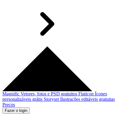
Magnific
Vetores, fotos e PSD gratuitos
Flaticon
Ícones
personalizáveis grátis
Storyset
Ilustrações editáveis gratuitas
Preços
Fazer o login