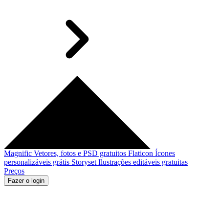
Magnific
Vetores, fotos e PSD gratuitos
Flaticon
Ícones
personalizáveis grátis
Storyset
Ilustrações editáveis gratuitas
Preços
Fazer o login