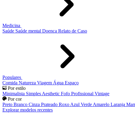
Medicina
Saúde
Saúde mental
Doença
Relato de Caso
Populares
Comida
Natureza
Viagem
Água
Espaço
Por estilo
Minimalista
Simples
Aesthetic
Fofo
Profissional
Vintage
Por cor
Preto
Branco
Cinza
Prateado
Roxo
Azul
Verde
Amarelo
Laranja
Mar
Explorar modelos recentes