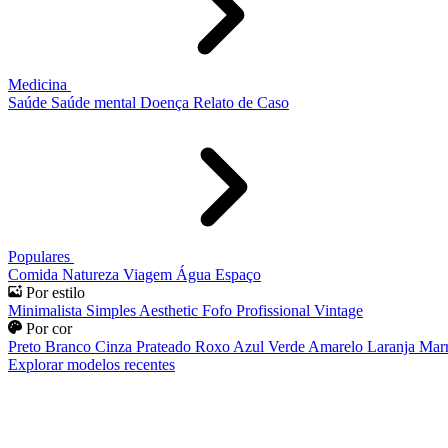
Medicina
Saúde
Saúde mental
Doença
Relato de Caso
Populares
Comida
Natureza
Viagem
Água
Espaço
Por estilo
Minimalista
Simples
Aesthetic
Fofo
Profissional
Vintage
Por cor
Preto
Branco
Cinza
Prateado
Roxo
Azul
Verde
Amarelo
Laranja
Mar
Explorar modelos recentes