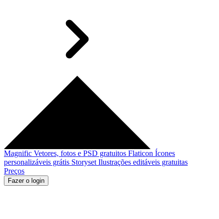
Magnific
Vetores, fotos e PSD gratuitos
Flaticon
Ícones
personalizáveis grátis
Storyset
Ilustrações editáveis gratuitas
Preços
Fazer o login