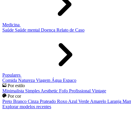
Medicina
Saúde
Saúde mental
Doença
Relato de Caso
Populares
Comida
Natureza
Viagem
Água
Espaço
Por estilo
Minimalista
Simples
Aesthetic
Fofo
Profissional
Vintage
Por cor
Preto
Branco
Cinza
Prateado
Roxo
Azul
Verde
Amarelo
Laranja
Mar
Explorar modelos recentes