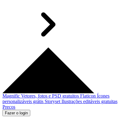
Magnific
Vetores, fotos e PSD gratuitos
Flaticon
Ícones
personalizáveis grátis
Storyset
Ilustrações editáveis gratuitas
Preços
Fazer o login