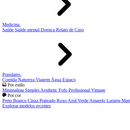
Medicina
Saúde
Saúde mental
Doença
Relato de Caso
Populares
Comida
Natureza
Viagem
Água
Espaço
Por estilo
Minimalista
Simples
Aesthetic
Fofo
Profissional
Vintage
Por cor
Preto
Branco
Cinza
Prateado
Roxo
Azul
Verde
Amarelo
Laranja
Mar
Explorar modelos recentes