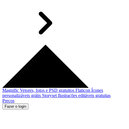
Magnific
Vetores, fotos e PSD gratuitos
Flaticon
Ícones
personalizáveis grátis
Storyset
Ilustrações editáveis gratuitas
Preços
Fazer o login