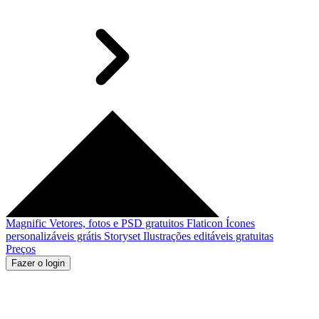
Magnific
Vetores, fotos e PSD gratuitos
Flaticon
Ícones
personalizáveis grátis
Storyset
Ilustrações editáveis gratuitas
Preços
Fazer o login