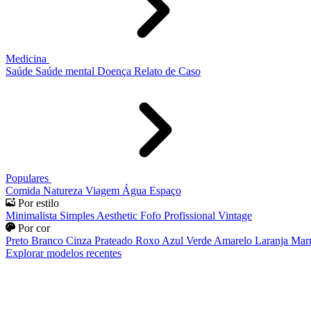
Medicina
Saúde
Saúde mental
Doença
Relato de Caso
Populares
Comida
Natureza
Viagem
Água
Espaço
Por estilo
Minimalista
Simples
Aesthetic
Fofo
Profissional
Vintage
Por cor
Preto
Branco
Cinza
Prateado
Roxo
Azul
Verde
Amarelo
Laranja
Mar
Explorar modelos recentes