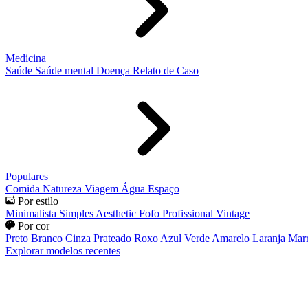
Medicina
Saúde
Saúde mental
Doença
Relato de Caso
Populares
Comida
Natureza
Viagem
Água
Espaço
Por estilo
Minimalista
Simples
Aesthetic
Fofo
Profissional
Vintage
Por cor
Preto
Branco
Cinza
Prateado
Roxo
Azul
Verde
Amarelo
Laranja
Mar
Explorar modelos recentes