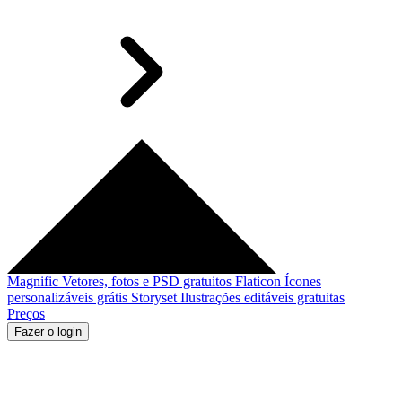
Magnific
Vetores, fotos e PSD gratuitos
Flaticon
Ícones
personalizáveis grátis
Storyset
Ilustrações editáveis gratuitas
Preços
Fazer o login