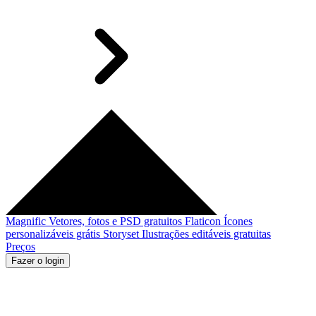
Magnific
Vetores, fotos e PSD gratuitos
Flaticon
Ícones
personalizáveis grátis
Storyset
Ilustrações editáveis gratuitas
Preços
Fazer o login