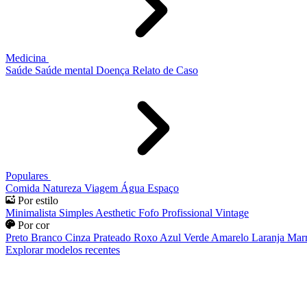
Medicina
Saúde
Saúde mental
Doença
Relato de Caso
Populares
Comida
Natureza
Viagem
Água
Espaço
Por estilo
Minimalista
Simples
Aesthetic
Fofo
Profissional
Vintage
Por cor
Preto
Branco
Cinza
Prateado
Roxo
Azul
Verde
Amarelo
Laranja
Mar
Explorar modelos recentes