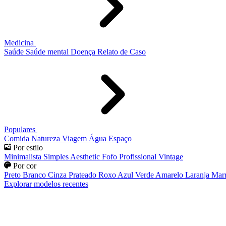
Medicina
Saúde
Saúde mental
Doença
Relato de Caso
Populares
Comida
Natureza
Viagem
Água
Espaço
Por estilo
Minimalista
Simples
Aesthetic
Fofo
Profissional
Vintage
Por cor
Preto
Branco
Cinza
Prateado
Roxo
Azul
Verde
Amarelo
Laranja
Mar
Explorar modelos recentes