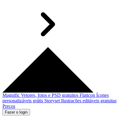
Magnific
Vetores, fotos e PSD gratuitos
Flaticon
Ícones
personalizáveis grátis
Storyset
Ilustrações editáveis gratuitas
Preços
Fazer o login