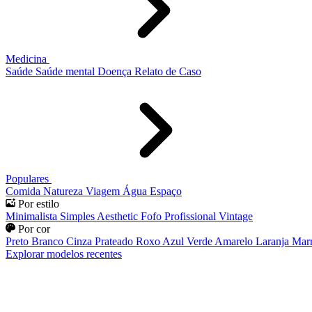
Medicina
Saúde
Saúde mental
Doença
Relato de Caso
Populares
Comida
Natureza
Viagem
Água
Espaço
Por estilo
Minimalista
Simples
Aesthetic
Fofo
Profissional
Vintage
Por cor
Preto
Branco
Cinza
Prateado
Roxo
Azul
Verde
Amarelo
Laranja
Mar
Explorar modelos recentes