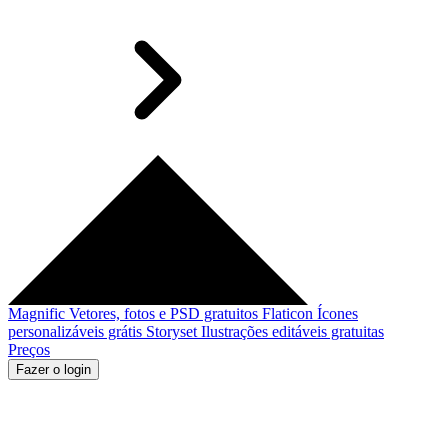
Magnific
Vetores, fotos e PSD gratuitos
Flaticon
Ícones
personalizáveis grátis
Storyset
Ilustrações editáveis gratuitas
Preços
Fazer o login