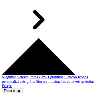
Magnific
Vetores, fotos e PSD gratuitos
Flaticon
Ícones
personalizáveis grátis
Storyset
Ilustrações editáveis gratuitas
Preços
Fazer o login