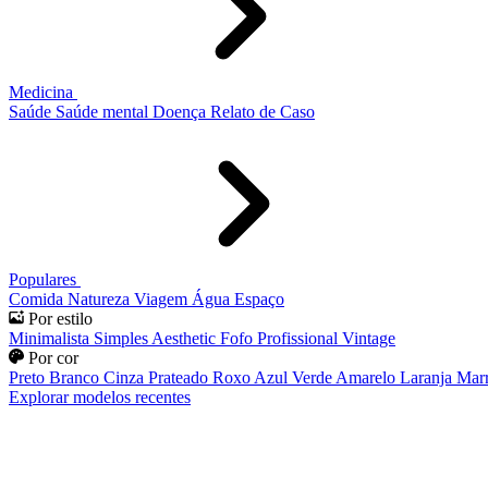
Medicina
Saúde
Saúde mental
Doença
Relato de Caso
Populares
Comida
Natureza
Viagem
Água
Espaço
Por estilo
Minimalista
Simples
Aesthetic
Fofo
Profissional
Vintage
Por cor
Preto
Branco
Cinza
Prateado
Roxo
Azul
Verde
Amarelo
Laranja
Mar
Explorar modelos recentes