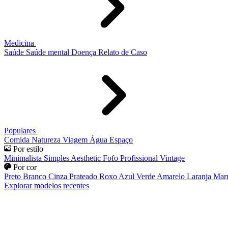
Medicina
Saúde
Saúde mental
Doença
Relato de Caso
Populares
Comida
Natureza
Viagem
Água
Espaço
Por estilo
Minimalista
Simples
Aesthetic
Fofo
Profissional
Vintage
Por cor
Preto
Branco
Cinza
Prateado
Roxo
Azul
Verde
Amarelo
Laranja
Mar
Explorar modelos recentes