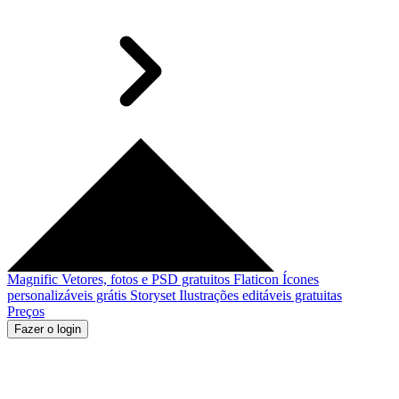
Magnific
Vetores, fotos e PSD gratuitos
Flaticon
Ícones
personalizáveis grátis
Storyset
Ilustrações editáveis gratuitas
Preços
Fazer o login