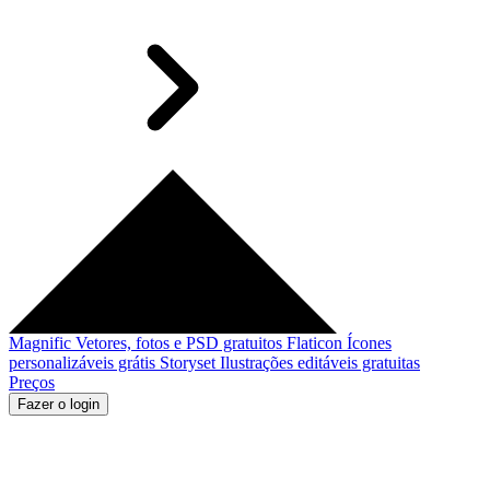
Magnific
Vetores, fotos e PSD gratuitos
Flaticon
Ícones
personalizáveis grátis
Storyset
Ilustrações editáveis gratuitas
Preços
Fazer o login