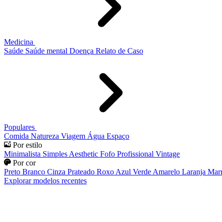
Medicina
Saúde
Saúde mental
Doença
Relato de Caso
Populares
Comida
Natureza
Viagem
Água
Espaço
Por estilo
Minimalista
Simples
Aesthetic
Fofo
Profissional
Vintage
Por cor
Preto
Branco
Cinza
Prateado
Roxo
Azul
Verde
Amarelo
Laranja
Mar
Explorar modelos recentes